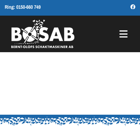
Ring:
0150-660 749
