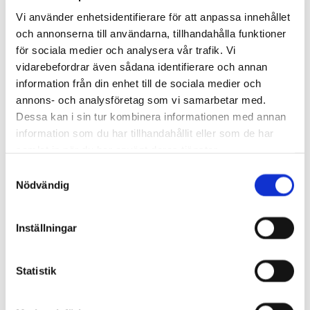
Vi använder enhetsidentifierare för att anpassa innehållet
och annonserna till användarna, tillhandahålla funktioner
för sociala medier och analysera vår trafik. Vi
vidarebefordrar även sådana identifierare och annan
Bark
information från din enhet till de sociala medier och
annons- och analysföretag som vi samarbetar med.
Vi tar reda på spillbark från sågverk och tillverkar täckbark,
Dessa kan i sin tur kombinera informationen med annan
barkmull och fallskyddsbark till försäljning. Terminaler för
information som du har tillhandahållit eller som de har
detta finns i Katrineholm och Uppsala.
samlat in när du har använt deras tjänster.
Samtyckesval
LÄS MER
Nödvändig
Inställningar
Statistik