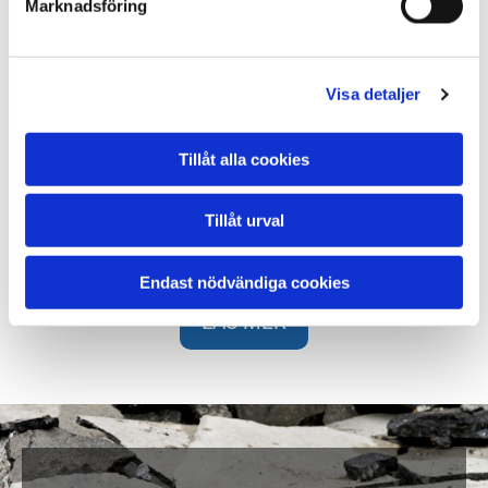
Marknadsföring
Visa detaljer
Tillåt alla cookies
Återvinningsstation
Tillåt urval
På vår återvinningsstation kan du lämna asfalt, betong
m.m.
Endast nödvändiga cookies
LÄS MER