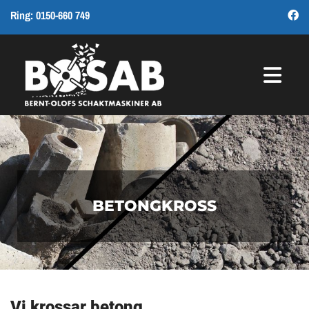
Ring:
0150-660 749

BETONGKROSS
Vi krossar betong