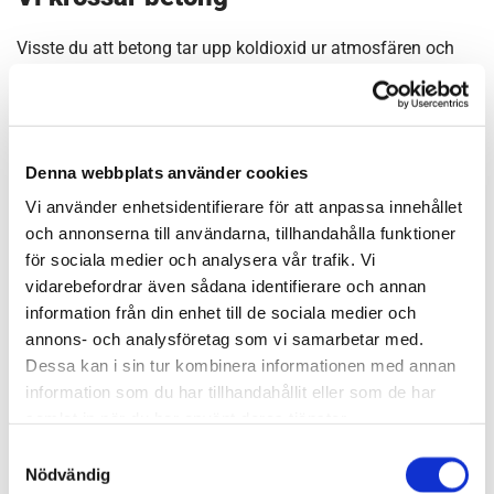
Visste du att betong tar upp koldioxid ur atmosfären och
detta sker genom en process som kallas karbonatisering?
Detta sker långsamt i betongens ytskikt. Krossad betong är
bra till vägkonstruktioner, uppställningsytor m.m. och om
man hanterar detta rätt så kan det packa sig bättre än
Denna webbplats använder cookies
stenkrossmaterial. Flera miljömärkningssystem ställer krav
Vi använder enhetsidentifierare för att anpassa innehållet
på andelen återvunnet material i projektet, krossad betong
och annonserna till användarna, tillhandahålla funktioner
kan hjälpa er att uppfylla dessa krav och få extra
för sociala medier och analysera vår trafik. Vi
miljöpoäng, dessutom med ett billigare material än
vidarebefordrar även sådana identifierare och annan
bergkross.
information från din enhet till de sociala medier och
annons- och analysföretag som vi samarbetar med.
Kontakta oss
Dessa kan i sin tur kombinera informationen med annan
information som du har tillhandahållit eller som de har
Har du några frågor gällande vad som återvinns eller andra
samlat in när du har använt deras tjänster.
funderingar rörande återvinning, är du varmt välkommen
Samtyckesval
att kontakta oss.
Nödvändig